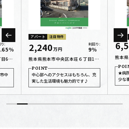
アパート
注目物件
その他
6,
2,240
り:
利回り:
5.65%
9%
万
円
熊本県
熊本県熊本市中央区新町３丁目6-25
熊本県熊本市中央区本荘６丁目11-6
★病
本市中
中心部へのアクセスはもちろん、充
少な
実した生活環境も魅力的です♪