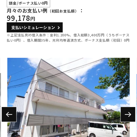
頭金/ボーナス払い0円
月々のお支払い例
：
（初回お支払額）
99,178
円
支払いシミュレーション
※上記支払例の借入条件：金利1.200%、借入総額
3,400
万円（うちボーナス
払い0円）、借入期間35年、元利均等返済方式、ボーナス支払額（初回）0円