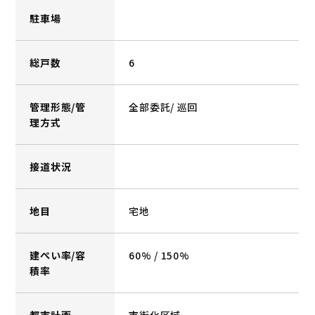
駐車場
総戸数
6
管理形態/管
全部委託/ 巡回
理方式
接道状況
地目
宅地
建ぺい率/容
60% / 150%
積率