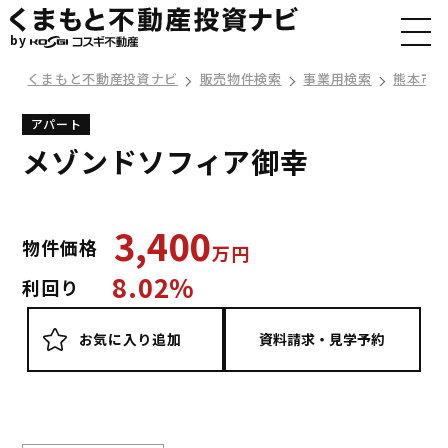
by
くまもと不動産投資ナビ
販売物件検索
事業用検索
熊本市
アパート
メゾンドソフィア御幸
3,400
物件価格
万
円
8.02%
利回り
お気に入り追加