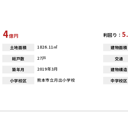
4
5
利回り：
億
円
1826.11㎡
土地面積
建物面積
27戸
総戸数
交通
2019年3月
築年月
建物構造
熊本市立月出小学校
小学校区
中学校区