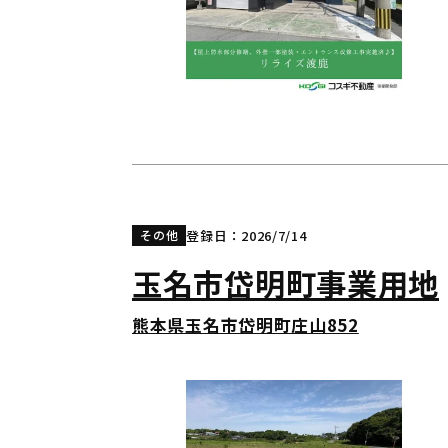
登録日：2026/7/14
その他
玉名市岱明町事業用地
熊本県玉名市岱明町庄山852