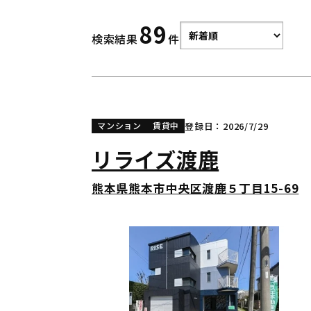
89
検索結果
件
登録日：2026/7/29
マンション
賃貸中
リライズ渡鹿
熊本県熊本市中央区渡鹿５丁目15-69