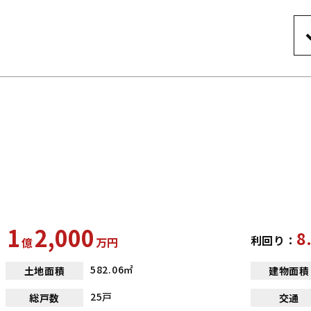
1
2,000
8
利回り：
億
万
円
582.06㎡
土地面積
建物面積
25戸
総戸数
交通