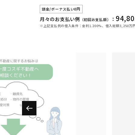
頭金/ボーナス払い0円
94,80
月々のお支払い例
：
（初回お支払額）
※上記支払例の借入条件：金利1.200%、借入総額
3,250
万