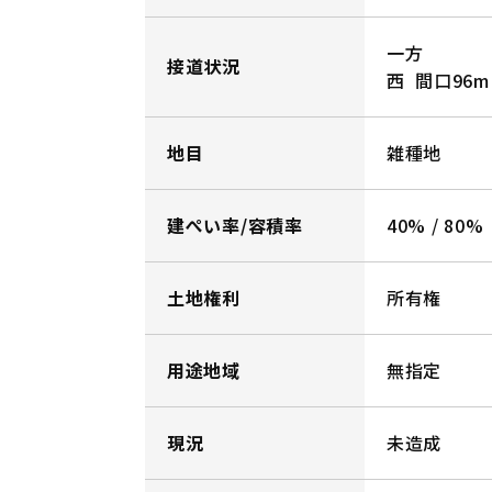
一方
接道状況
西 間口9
地目
雑種地
建ぺい率/容積率
40% / 80%
土地権利
所有権
用途地域
無指定
現況
未造成