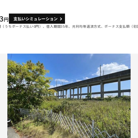
3
支払いシミュレーション
円
円（うちボーナス払い0円）、借入期間35年、元利均等返済方式、ボーナス支払額（初