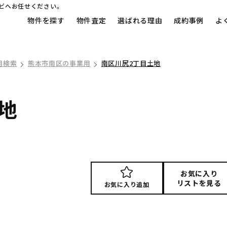
ビへお任せください。
物件を探す
物件査定
選ばれる理由
成約事例
よ
用検索
熊本市南区の事業用
南区川尻2丁目土地
地
お気に入り
リストを見る
お気に入り追加