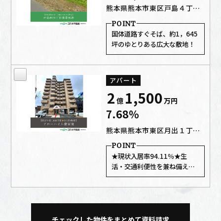
熊本県熊本市東区戸島４丁目3521番1
国体道路すぐそば、約1，645
坪のゆとりある広大な敷地！
アパート
2
1,500
億
万
円
7.68%
熊本県熊本市東区月出１丁目7-15
★現状入居率94.11％★生
活・交通利便性を兼ね備えた
物件♪