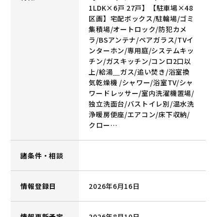
1LDK×6戸 27戸】【駐車場×48
区画】宅配ボックス/駐輪場/ゴミ
集積場/オートロック/防犯カメ
ラ/BSアンテナ/ペアガラス/TVイ
ンターホン/専用庭/システムキッ
チン/ガスキッチン/コンロ2口以
上/給湯＿ガス/追い焚き/浴室換
気乾燥機 /シャワー/浴室TV/シャ
ワードレッサー/室内洗濯機置場/
独立洗面台/バストイレ別/温水洗
浄暖房便座/エアコン/床下収納/
クロー…
諸条件・相談
情報登録日
2026年6月16日
情報更新予定
2026年8月10日