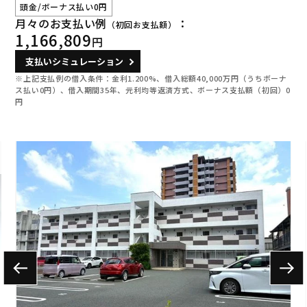
頭金/ボーナス払い0円
月々のお支払い例
：
（初回お支払額）
1,166,809
円
支払いシミュレーション
※上記支払例の借入条件：金利1.200%、借入総額
40,000
万円（うちボーナ
ス払い0円）、借入期間35年、元利均等返済方式、ボーナス支払額（初回）0
円