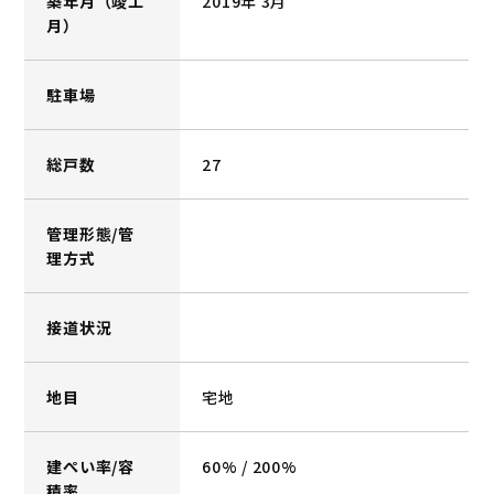
築年月（竣工
2019年 3月
月）
駐車場
総戸数
27
管理形態/管
理方式
接道状況
地目
宅地
建ぺい率/容
60% / 200%
積率