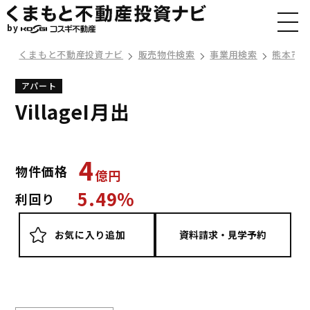
by
くまもと不動産投資ナビ
販売物件検索
事業用検索
熊本市
アパート
VillageI月出
4
物件価格
億
円
5.49%
利回り
お気に入り追加