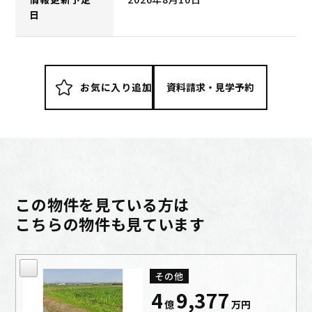
日
お気に入り追加
この物件を見ている方は
こちらの物件も見ています
その他
4
9,377
億
万
円