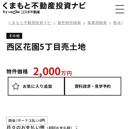
by
くまもと不動産投資ナビ
販売物件検索
事業用検索
熊本市
その他
西区花園5丁目売土地
2,000
物件価格
万
円
お気に入り追加
頭金/ボーナス払い0円
月々のお支払い例
：
（初回お支払額）