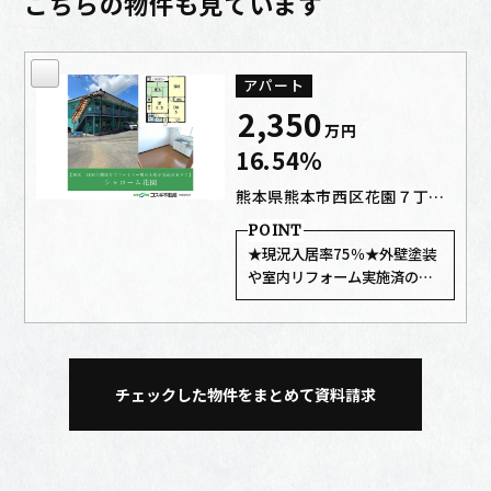
こちらの物件も見ています
アパート
2,350
万
円
16.54%
熊本県熊本市西区花園７丁目57-45
★現況入居率75％★外壁塗装
や室内リフォーム実施済の物
件♪