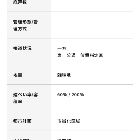
総戸数
管理形態/管
理方式
接道状況
一方
東 公道 位置指定無
地目
雑種地
建ぺい率/容
60% / 200%
積率
都市計画
市街化区域