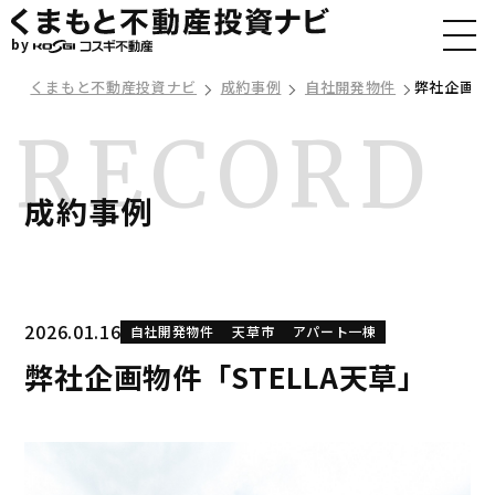
by
くまもと不動産投資ナビ
成約事例
自社開発物件
弊社企画物件
成約事例
2026.01.16
自社開発物件
天草市
アパート一棟
弊社企画物件「STELLA天草」