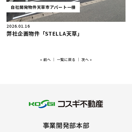
自社開発物件
天草市
アパート一棟
2026.01.16
弊社企画物件「STELLA天草」
«
前へ
｜
一覧に戻る
｜
次へ
»
事業開発部本部