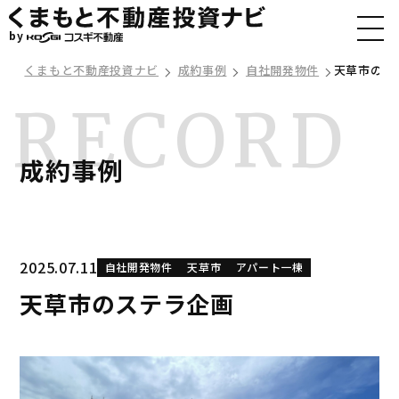
by
くまもと不動産投資ナビ
成約事例
自社開発物件
天草市のス
成約事例
2025.07.11
自社開発物件
天草市
アパート一棟
天草市のステラ企画