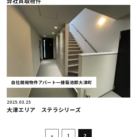
弊社買取物件
自社開発物件
アパート一棟
菊池郡大津町
2025.03.25
大津エリア ステラシリーズ
«
1
2