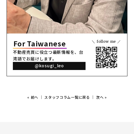
For Taiwanese
＼ follow me ／
不動産売買に役立つ最新情報を、
台
湾語でお届けします。
@kosugi_leo
«
前へ
｜
スタッフコラム一覧に戻る
｜
次へ
»